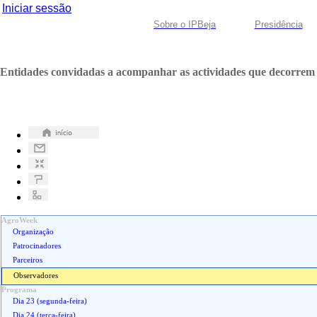
Iniciar sessão
Sobre o IPBeja
Presidência
Entidades convidadas a acompanhar as actividades que decorre
AgroWeek
Organização
Patrocinadores
Parceiros
Observadores
Programa
Dia 23 (segunda-feira)
Dia 24 (terça-feira)