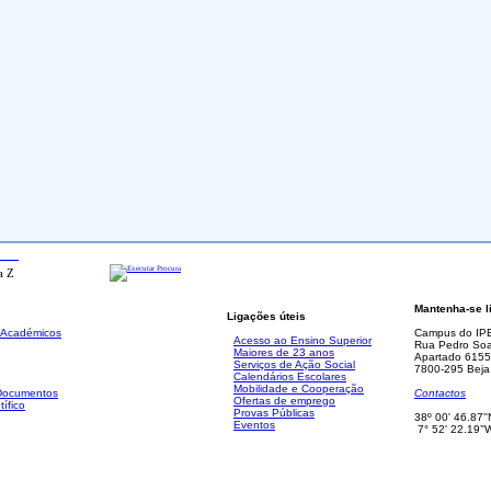
ada
Mantenha-se l
Ligações úteis
. Académicos
Campus do IP
Acesso ao Ensino Superior
Rua Pedro Soa
Maiores de 23 anos
Apartado 6155
Serviços de Ação Social
7800-295 Beja
Calendários Escolares
Mobilidade e Cooperação
 Documentos
Contactos
Ofertas de emprego
tífico
Provas Públicas
38º 00' 46.87''
Eventos
7° 52' 22.19’'