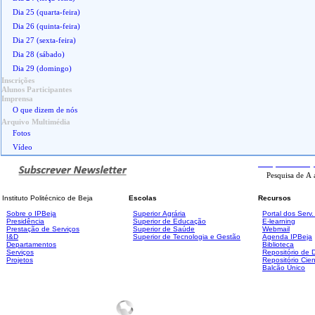
Dia 25 (quarta-feira)
Dia 26 (quinta-feira)
Dia 27 (sexta-feira)
Dia 28 (sábado)
Dia 29 (domingo)
Inscrições
Alunos Participantes
Imprensa
O que dizem de nós
Arquivo Multimédia
Fotos
Vídeo
Pesquisa
Avanç
Instituto Politécnico de Beja
Escolas
Recursos
Sobre o IPBeja
Superior
Agrária
Portal dos Serv
Presidência
Superior de Educação
E-learning
Prestação de Serviços
Superior de Saúde
Webmail
I&D
Superior de Tecnologia e Gestão
Agenda IPBeja
Departamentos
Biblioteca
Serviços
Repositório de
Projetos
Repositório Cien
Balcão Único