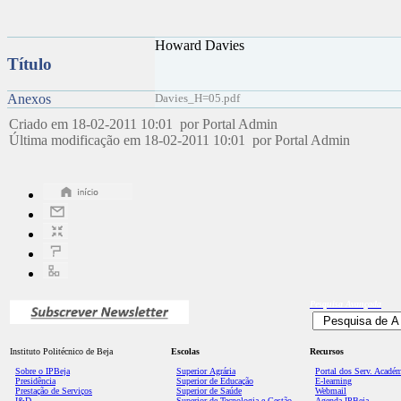
Howard Davies
Título
Anexos
Davies_H=05.pdf
Criado em 18-02-2011 10:01 por Portal Admin
Última modificação em 18-02-2011 10:01 por Portal Admin
Pesquisa
Avançada
Instituto Politécnico de Beja
Escolas
Recursos
Sobre o IPBeja
Superior
Agrária
Portal dos Serv. Acadé
Presidência
Superior de Educação
E-learning
Prestação de Serviços
Superior de Saúde
Webmail
I&D
Superior de Tecnologia e Gestão
Agenda IPBeja