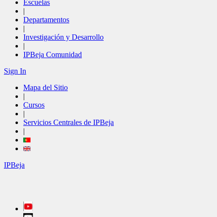
Escuelas
|
Departamentos
|
Investigación y Desarrollo
|
IPBeja Comunidad
Sign In
Mapa del Sitio
|
Cursos
|
Servicios Centrales de IPBeja
|
IPBeja