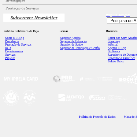
Investigação
Prestação de Serviços
Pesquisa
Avançada
Instituto Politécnico de Beja
Escolas
Recursos
Sobre o IPBeja
Superior
Agrária
Portal dos Serv. Acadé
Presidência
Superior de Educação
E-learning
Prestação de Serviços
Superior de Saúde
Webmail
I&D
Superior de Tecnologia e Gestão
Agenda IPBeja
Departamentos
Biblioteca
Serviços
Repositório de Docume
Projetos
Repositório Científico
Balcão Único
Polí
tica de Proteção de Dados
Mapa do S