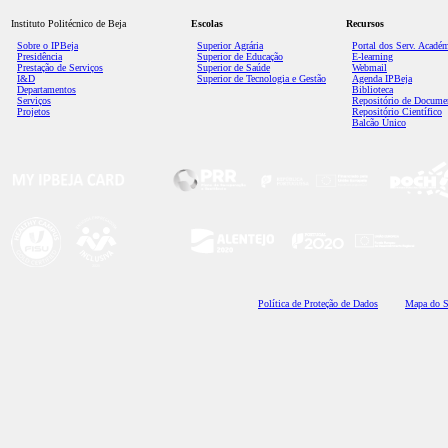
Instituto Politécnico de Beja
Escolas
Recursos
Sobre o IPBeja
Superior
Agrária
Portal dos Serv. Acadé
Presidência
Superior de Educação
E-learning
Prestação de Serviços
Superior de Saúde
Webmail
I&D
Superior de Tecnologia e Gestão
Agenda IPBeja
Departamentos
Biblioteca
Serviços
Repositório de Docume
Projetos
Repositório Científico
Balcão Único
Polí
tica de Proteção de Dados
Mapa do S