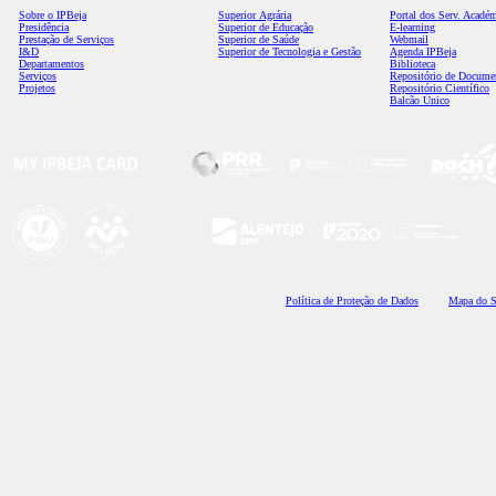
Sobre o IPBeja
Superior
Agrária
Portal dos Serv. Acadé
Presidência
Superior de Educação
E-learning
Prestação de Serviços
Superior de Saúde
Webmail
I&D
Superior de Tecnologia e Gestão
Agenda IPBeja
Departamentos
Biblioteca
Serviços
Repositório de Docume
Projetos
Repositório Científico
Balcão Único
Polí
tica de Proteção de Dados
Mapa do S