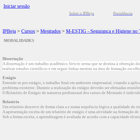
Iniciar sessão
Sobre o IPBeja
Presidência
IPBeja
>
Cursos
>
Mestrados
>
M-ESTIG - Segurança e Higiene no 
MODALIDADES
Dissertação
A dissertação é um trabalho acadêmico
Stricto sensu
que se destina à obtenção d
realizar estudos científicos e em seguir linhas mestras na área de formação escolh
Estágio
Entende-se por estágio, o trabalho final em ambiente empresarial, visando a apl
problema existente. Durante a realização do estágio deverão ser efetuadas reuniões
O Relatório de Estágio de natureza profissional dos cursos de Mestrado é individ
Relatório
Um relatório descreve de forma clara a e numa sequência lógica a qualidade do tr
A apresentação escrita de um relatório de estágio é uma atividade na formação de
Sob a forma escrita, a aprendizagem é avaliada de acordo com a capacidade técnic