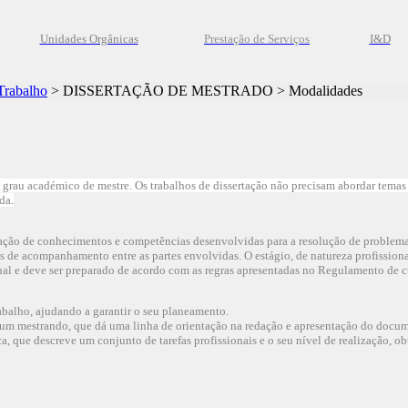
Unidades Orgânicas
Prestação
de
Serviços
I&D
Trabalho
>
DISSERTAÇÃO DE MESTRADO
>
Modalidades
o grau académico de mestre.
Os trabalhos de dissertação não precisam abordar tema
ida
.
icação de conhecimentos e competências desenvolvidas para a resolução de problemas
 de acompanhamento entre as partes envolvidas. O estágio, de natureza profissional,
ual e deve ser preparado de acordo com as regras apresentadas no Regulamento de cu
abalho, ajudando a garantir o seu planeamento.
 um mestrando, que dá uma linha de orientação na redação e apresentação do docume
a, que descreve um conjunto de tarefas profissionais e o seu nível de realização,