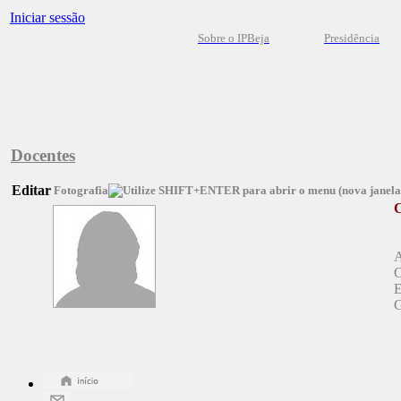
Iniciar sessão
Sobre o IPBeja
Presidência
Docentes
Editar
Fotografia
C
A
C
E
G