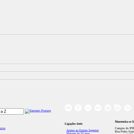
Mantenha-se l
Ligações úteis
micos
Campus do IPB
Acesso ao Ensino Superior
Rua Pedro Soar
Maiores de 23 anos