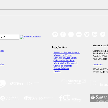
Mantenha-se l
Ligações úteis
micos
Campus do IPB
Acesso ao Ensino Superior
Rua Pedro Soar
Maiores de 23 anos
Apartado 6155
Serviços de Ação Social
7800-295 Beja
Calendários Escolares
Mobilidade e Cooperação
ntos
Contactos
Ofertas de emprego
Provas Públicas
38º 00' 46.87''
Eventos
7° 52' 22.19’'