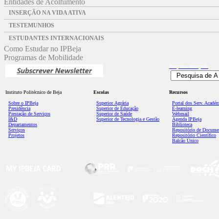
Entidades de Acolhimento
INSERÇÃO NA VIDA ATIVA
TESTEMUNHOS
ESTUDANTES INTERNACIONAIS
Como Estudar no IPBeja
Programas de Mobilidade
Pesquisa
Avançada
Instituto Politécnico de Beja
Escolas
Recursos
Sobre o IPBeja
Superior
Agrária
Portal dos Serv. Acadé
Presidência
Superior de Educação
E-learning
Prestação de Serviços
Superior de Saúde
Webmail
I&D
Superior de Tecnologia e Gestão
Agenda IPBeja
Departamentos
Biblioteca
Serviços
Repositório de Docume
Projetos
Repositório Científico
Balcão Único