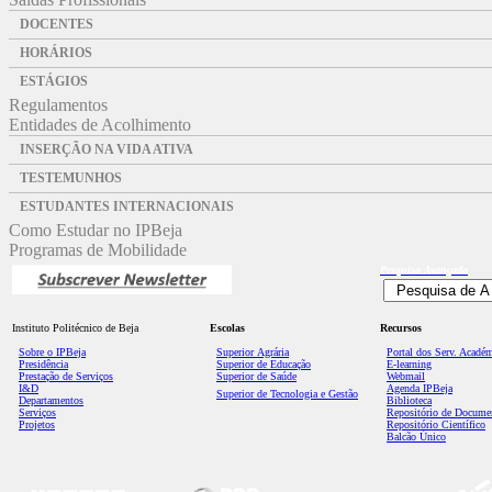
DOCENTES
HORÁRIOS
ESTÁGIOS
Regulamentos
Entidades de Acolhimento
INSERÇÃO NA VIDA ATIVA
TESTEMUNHOS
ESTUDANTES INTERNACIONAIS
Como Estudar no IPBeja
Programas de Mobilidade
Pesquisa
Avançada
Instituto Politécnico de Beja
Escolas
Recursos
Sobre o IPBeja
Superior
Agrária
Portal dos Serv. Acadé
Presidência
Superior de Educação
E-learning
Prestação de Serviços
Superior de Saúde
Webmail
I&D
Agenda IPBeja
Superior de Tecnologia e Gestão
Departamentos
Biblioteca
Serviços
Repositório de Docume
Projetos
Repositório Científico
Balcão Único