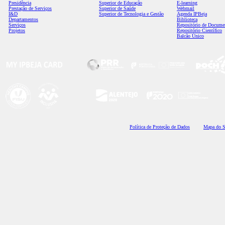
Presidência
Superior de Educação
E-learning
Prestação de Serviços
Superior de Saúde
Webmail
I&D
Superior de Tecnologia e Gestão
Agenda IPBeja
Departamentos
Biblioteca
Serviços
Repositório de Docume
Projetos
Repositório Científico
Balcão Único
Polí
tica de Proteção de Dados
Mapa do S