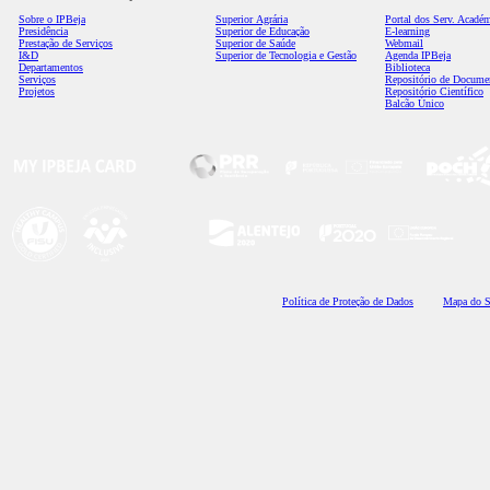
Sobre o IPBeja
Superior
Agrária
Portal dos Serv. Acadé
Presidência
Superior de Educação
E-learning
Prestação de Serviços
Superior de Saúde
Webmail
I&D
Superior de Tecnologia e Gestão
Agenda IPBeja
Departamentos
Biblioteca
Serviços
Repositório de Docume
Projetos
Repositório Científico
Balcão Único
Polí
tica de Proteção de Dados
Mapa do S