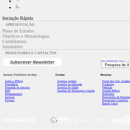
Iniciação Rápida
APRESENTAÇÃO
Plano de Estudos
Objetivos e Metodologias
Candidaturas
Seminários
PROFESSORES E CONTACTOS
Pesquisa
Avançada
Instituto Politécnico de Beja
Escolas
Recursos
Sobre o IPBeja
Superior
Agrária
Portal dos Serv. Acadé
Presidência
Superior de Educação
E-learning
Prestação de Serviços
Superior de Saúde
Webmail
I&D
Superior de Tecnologia e Gestão
Agenda IPBeja
Departamentos
Biblioteca
Serviços
Repositório de Docume
Projetos
Repositório Científico
Balcão Único