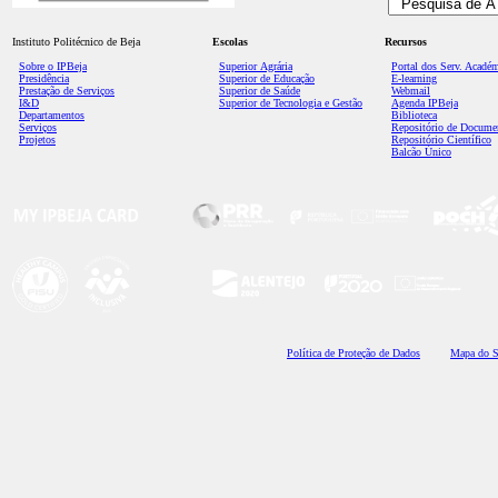
Instituto Politécnico de Beja
Escolas
Recursos
Sobre o IPBeja
Superior
Agrária
Portal dos Serv. Acadé
Presidência
Superior de Educação
E-learning
Prestação de Serviços
Superior de Saúde
Webmail
I&D
Superior de Tecnologia e Gestão
Agenda IPBeja
Departamentos
Biblioteca
Serviços
Repositório de Docume
Projetos
Repositório Científico
Balcão Único
Polí
tica de Proteção de Dados
Mapa do S