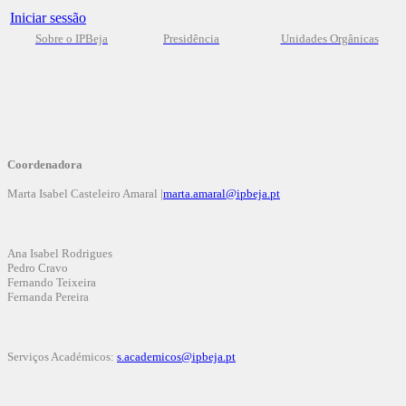
Iniciar sessão
Sobre o IPBeja
Presidência
Unidades Orgânicas
Coordenadora
Marta Isabel Casteleiro Amaral |
marta.amaral@ipbeja.pt
Ana Isabel Rodrigues
Pedro Cravo
Fernando Teixeira
Fernanda Pereira
Serviços Académicos:
s.academicos@ipbeja.pt