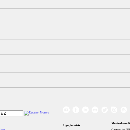
Mantenha-se l
Ligações úteis
micos
Campus do IPB