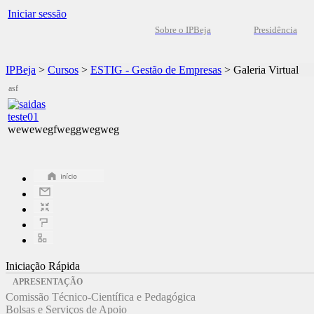
Iniciar sessão
Sobre o IPBeja
Presidência
IPBeja
>
Cursos
>
ESTIG - Gestão de Empresas
>
Galeria Virtual
asf
teste01
wewewegfweggwegweg
Iniciação Rápida
APRESENTAÇÃO
Comissão Técnico-Científica e Pedagógica
Bolsas e Serviços de Apoio