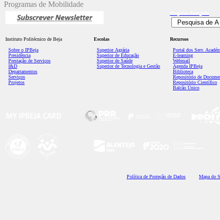
Programas de Mobilidade
Pesquisa
Avançada
Instituto Politécnico de Beja
Escolas
Recursos
Sobre o IPBeja
Superior
Agrária
Portal dos Serv. Acadé
Presidência
Superior de Educação
E-learning
Prestação de Serviços
Superior de Saúde
Webmail
I&D
Superior de Tecnologia e Gestão
Agenda IPBeja
Departamentos
Biblioteca
Serviços
Repositório de Docume
Projetos
Repositório Científico
Balcão Único
Polí
tica de Proteção de Dados
Mapa do S