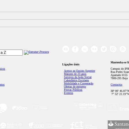
Mantenha-se l
Ligações úteis
micos
Campus do IPB
Acesso ao Ensino Superior
Rua Pedro Soar
Maiores de 23 anos
Apartado 6155
Serviços de Ação Social
7800-295 Beja
Calendários Escolares
Mobilidade e Cooperação
ntos
Contactos
Ofertas de emprego
Provas Públicas
38º 00' 46.87''
Eventos
7° 52' 22.19’'