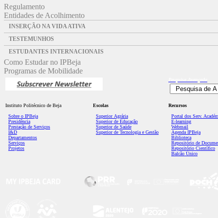
Regulamento
Entidades de Acolhimento
INSERÇÃO NA VIDA ATIVA
TESTEMUNHOS
ESTUDANTES INTERNACIONAIS
Como Estudar no IPBeja
Programas de Mobilidade
Pesquisa
Avançada
Instituto Politécnico de Beja
Escolas
Recursos
Sobre o IPBeja
Superior
Agrária
Portal dos Serv. Acadé
Presidência
Superior de Educação
E-learning
Prestação de Serviços
Superior de Saúde
Webmail
I&D
Superior de Tecnologia e Gestão
Agenda IPBeja
Departamentos
Biblioteca
Serviços
Repositório de Docume
Projetos
Repositório Científico
Balcão Único