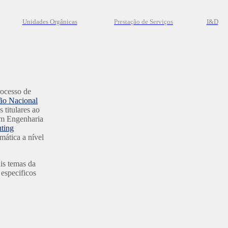
Unidades Orgânicas
Prestação
de
Serviços
I&D
rocesso de
ão Nacional
s titulares ao
 em Engenharia
ting
mática a nível
is temas da
 especificos