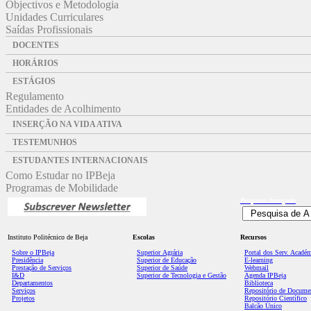
Objectivos e Metodologia
Unidades Curriculares
Saídas Profissionais
DOCENTES
HORÁRIOS
ESTÁGIOS
Regulamento
Entidades de Acolhimento
INSERÇÃO NA VIDA ATIVA
TESTEMUNHOS
ESTUDANTES INTERNACIONAIS
Como Estudar no IPBeja
Programas de Mobilidade
Pesquisa
Avançada
Instituto Politécnico de Beja
Escolas
Recursos
Sobre o IPBeja
Superior
Agrária
Portal dos Serv. Acadé
Presidência
Superior de Educação
E-learning
Prestação de Serviços
Superior de Saúde
Webmail
I&D
Superior de Tecnologia e Gestão
Agenda IPBeja
Departamentos
Biblioteca
Serviços
Repositório de Docume
Projetos
Repositório Científico
Balcão Único