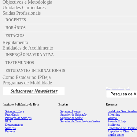
Objectivos e Metodologia
Unidades Curriculares
Saídas Profissionais
DOCENTES
HORÁRIOS
ESTÁGIOS
Regulamento
Entidades de Acolhimento
INSERÇÃO NA VIDA ATIVA
TESTEMUNHOS
ESTUDANTES INTERNACIONAIS
Como Estudar no IPBeja
Programas de Mobilidade
Pesquisa
Avançada
Instituto Politécnico de Beja
Escolas
Recursos
Sobre o IPBeja
Superior
Agrária
Portal dos Serv. Acadé
Presidência
Superior de Educação
E-learning
Prestação de Serviços
Superior de Saúde
Webmail
I&D
Superior de Tecnologia e Gestão
Agenda IPBeja
Departamentos
Biblioteca
Serviços
Repositório de Docume
Projetos
Repositório Científico
Balcão Único