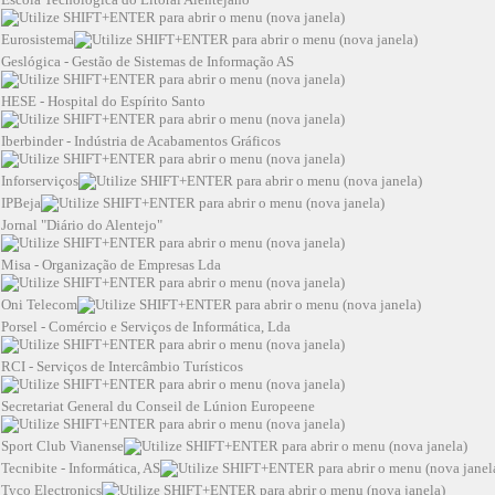
Eurosistema
Geslógica - Gestão de Sistemas de Informação AS
HESE - Hospital do Espírito Santo
Iberbinder - Indústria de Acabamentos Gráficos
Inforserviços
IPBeja
Jornal "Diário do Alentejo"
Misa - Organização de Empresas Lda
Oni Telecom
Porsel - Comércio e Serviços de Informática, Lda
RCI - Serviços de Intercâmbio Turísticos
Secretariat General du Conseil de Lúnion Europeene
Sport Club Vianense
Tecnibite - Informática, AS
Tyco Electronics