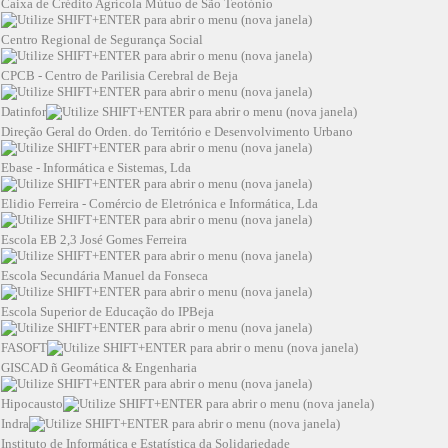
Caixa de Crédito Agrícola Mútuo de São Teotónio
Centro Regional de Segurança Social
CPCB - Centro de Parilisia Cerebral de Beja
Datinfor
Direção Geral do Orden. do Território e Desenvolvimento Urbano
Ebase - Informática e Sistemas, Lda
Elidio Ferreira - Comércio de Eletrónica e Informática, Lda
Escola EB 2,3 José Gomes Ferreira
Escola Secundária Manuel da Fonseca
Escola Superior de Educação do IPBeja
FASOFT
GISCAD ñ Geomática & Engenharia
Hipocausto
Indra
Instituto de Informática e Estatística da Solidariedade