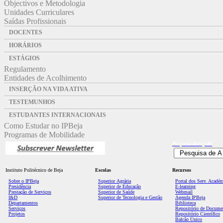
Objectivos e Metodologia
Unidades Curriculares
Saídas Profissionais
DOCENTES
HORÁRIOS
ESTÁGIOS
Regulamento
Entidades de Acolhimento
INSERÇÃO NA VIDA ATIVA
TESTEMUNHOS
ESTUDANTES INTERNACIONAIS
Como Estudar no IPBeja
Programas de Mobilidade
Pesquisa
Avançada
Instituto Politécnico de Beja
Escolas
Recursos
Sobre o IPBeja
Superior
Agrária
Portal dos Serv. Acadé
Presidência
Superior de Educação
E-learning
Prestação de Serviços
Superior de Saúde
Webmail
I&D
Superior de Tecnologia e Gestão
Agenda IPBeja
Departamentos
Biblioteca
Serviços
Repositório de Docume
Projetos
Repositório Científico
Balcão Único