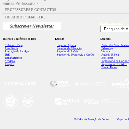
Saídas Profissionais
PROFESSORES E CONTACTOS
HORÁRIO 1º SEMESTRE
Pesquisa
Avançada
Instituto Politécnico de Beja
Escolas
Recursos
Sobre o IPBeja
Superior
Agrária
Portal dos Serv. Acadé
Presidência
Superior de Educação
E-learning
Prestação de Serviços
Superior de Saúde
Webmail
I&D
Superior de Tecnologia e Gestão
Agenda IPBeja
Departamentos
Biblioteca
Serviços
Repositório de Docume
Projetos
Repositório Científico
Balcão Único
Polí
tica de Proteção de Dados
Mapa do S