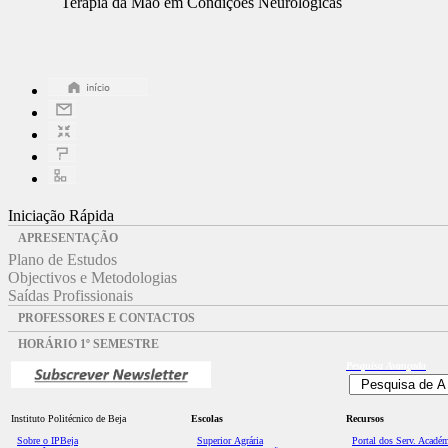
Terapia da Mão em Condições Neurológicas
Iniciação Rápida
APRESENTAÇÃO
Plano de Estudos
Objectivos e Metodologias
Saídas Profissionais
PROFESSORES E CONTACTOS
HORÁRIO 1º SEMESTRE
Pesquisa
Avançada
Instituto Politécnico de Beja
Escolas
Recursos
Sobre o IPBeja
Superior
Agrária
Portal dos Serv. Acadé