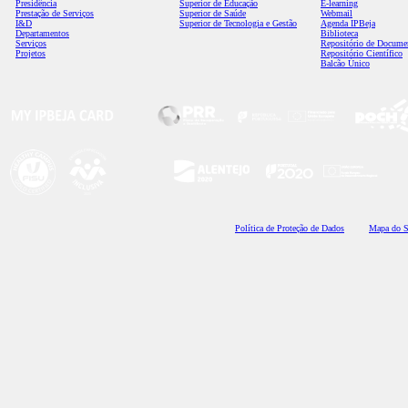
Presidência
Superior de Educação
E-learning
Prestação de Serviços
Superior de Saúde
Webmail
I&D
Superior de Tecnologia e Gestão
Agenda IPBeja
Departamentos
Biblioteca
Serviços
Repositório de Docume
Projetos
Repositório Científico
Balcão Único
Polí
tica de Proteção de Dados
Mapa do S