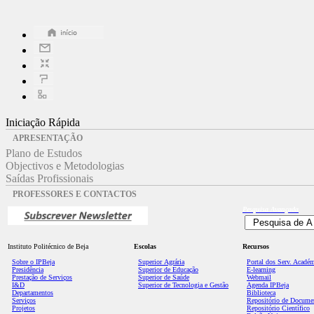
Iniciação Rápida
APRESENTAÇÃO
Plano de Estudos
Objectivos e Metodologias
Saídas Profissionais
PROFESSORES E CONTACTOS
Pesquisa
Avançada
Instituto Politécnico de Beja
Escolas
Recursos
Sobre o IPBeja
Superior
Agrária
Portal dos Serv. Acadé
Presidência
Superior de Educação
E-learning
Prestação de Serviços
Superior de Saúde
Webmail
I&D
Superior de Tecnologia e Gestão
Agenda IPBeja
Departamentos
Biblioteca
Serviços
Repositório de Docume
Projetos
Repositório Científico