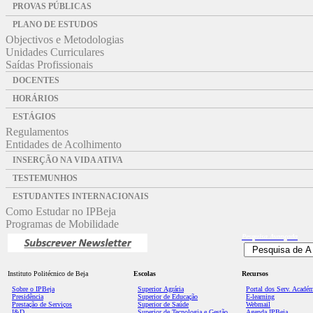
PROVAS PÚBLICAS
PLANO DE ESTUDOS
Objectivos e Metodologias
Unidades Curriculares
Saídas Profissionais
DOCENTES
HORÁRIOS
ESTÁGIOS
Regulamentos
Entidades de Acolhimento
INSERÇÃO NA VIDA ATIVA
TESTEMUNHOS
ESTUDANTES INTERNACIONAIS
Como Estudar no IPBeja
Programas de Mobilidade
Pesquisa
Avançada
Instituto Politécnico de Beja
Escolas
Recursos
Sobre o IPBeja
Superior
Agrária
Portal dos Serv. Acadé
Presidência
Superior de Educação
E-learning
Prestação de Serviços
Superior de Saúde
Webmail
I&D
Superior de Tecnologia e Gestão
Agenda IPBeja