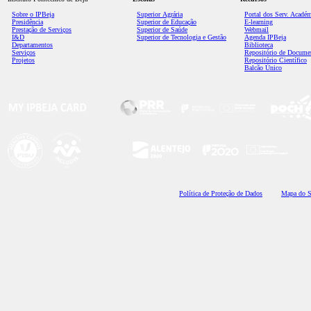
Sobre o IPBeja
Superior
Agrária
Portal dos Serv. Acadé
Presidência
Superior de Educação
E-learning
Prestação de Serviços
Superior de Saúde
Webmail
I&D
Superior de Tecnologia e Gestão
Agenda IPBeja
Departamentos
Biblioteca
Serviços
Repositório de Docume
Projetos
Repositório Científico
Balcão Único
Polí
tica de Proteção de Dados
Mapa do S