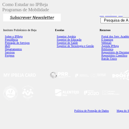
Como Estudar no IPBeja
Programas de Mobilidade
Pesquisa
Avançada
Instituto Politécnico de Beja
Escolas
Recursos
Sobre o IPBeja
Superior
Agrária
Portal dos Serv. Acadé
Presidência
Superior de Educação
E-learning
Prestação de Serviços
Superior de Saúde
Webmail
I&D
Superior de Tecnologia e Gestão
Agenda IPBeja
Departamentos
Biblioteca
Serviços
Repositório de Docume
Projetos
Repositório Científico
Balcão Único
Polí
tica de Proteção de Dados
Mapa do S