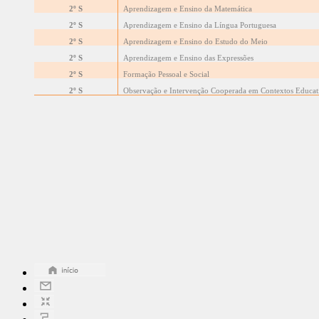
2º S
Aprendizagem e Ensino da Matemática
2º S
Aprendizagem e Ensino da Língua Portuguesa
2º S
Aprendizagem e Ensino do Estudo do Meio
2º S
Aprendizagem e Ensino das Expressões
2º S
Formação Pessoal e Social
2º S
Observação e Intervenção Cooperada em Contextos Educat