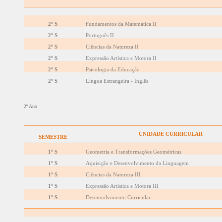
2º S
Fundamentos da Matemática II
2º S
Português II
2º S
Ciências da Natureza II
2º S
Expressão Artística e Motora II
2º S
Psicologia da Educação
2º S
Língua Estrangeira - Inglês
2º Ano
UNIDADE CURRICULAR
SEMESTRE
1º S
Geometria e Transformações Geométricas
1º S
Aquisição e Desenvolvimento da Linguagem
1º S
Ciências da Natureza III
1º S
Expressão Artística e Motora III
1º S
Desenvolvimento Curricular