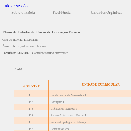
Iniciar sessão
Sobre o IPBeja
Presidência
Unidades Orgânicas
Plano de Estudos do Curso de Educação Básica
Grau ou diploma: Licenciatura
Área científica predominante do curso:
Portaria nº 1325/2007
- Conteúdo inserido brevemente.
1º Ano
UNIDADE CURRICULAR
SEMESTRE
1º S
Fundamentos da Matemática I
1º S
Português I
1º S
Ciências da Natureza I
1º S
Expressão Artística e Motora I
1º S
Socioantropologia da Educação
1º S
Pedagogia Geral