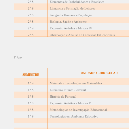
2º S
Elementos de Probabilidades e Estatística
2º S
Literancia e Formação de Leitores
2º S
Geografia Humana e População
2º S
Biologia, Saúde e Ambiente
2º S
Expressão Artística e Motora IV
2º S
Observação e Análise de Contextos Educacionais
3º Ano
UNIDADE CURRICULAR
SEMESTRE
1º S
Materiais e Tecnologias em Matemática
1º S
Literatura Infanto - Juvenil
1º S
História de Portugal
1º S
Expressão Artística e Motora V
1º S
Metodologias de Investigação Educacional
1º S
Tecnologias em Ambiente Educativo