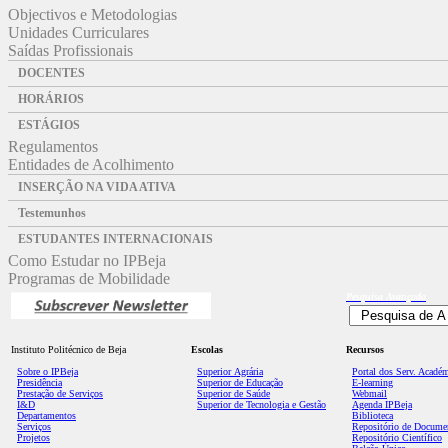
Objectivos e Metodologias
Unidades Curriculares
Saídas Profissionais
DOCENTES
HORÁRIOS
ESTÁGIOS
Regulamentos
Entidades de Acolhimento
INSERÇÃO NA VIDA ATIVA
Testemunhos
ESTUDANTES INTERNACIONAIS
Como Estudar no IPBeja
Programas de Mobilidade
Pesquisa
Avançada
Instituto Politécnico de Beja
Escolas
Recursos
Sobre o IPBeja
Superior
Agrária
Portal dos Serv. Acadé
Presidência
Superior de Educação
E-learning
Prestação de Serviços
Superior de Saúde
Webmail
I&D
Superior de Tecnologia e Gestão
Agenda IPBeja
Departamentos
Biblioteca
Serviços
Repositório de Docume
Projetos
Repositório Científico