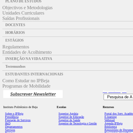
PLANO DE ESTUDOS
Objectivos e Metodologias
Unidades Curriculares
Saídas Profissionais
DOCENTES
HORÁRIOS
ESTÁGIOS
Regulamentos
Entidades de Acolhimento
INSERÇÃO NA VIDA ATIVA
Testemunhos
ESTUDANTES INTERNACIONAIS
Como Estudar no IPBeja
Programas de Mobilidade
Pesquisa
Avançada
Instituto Politécnico de Beja
Escolas
Recursos
Sobre o IPBeja
Superior
Agrária
Portal dos Serv. Acadé
Presidência
Superior de Educação
E-learning
Prestação de Serviços
Superior de Saúde
Webmail
I&D
Superior de Tecnologia e Gestão
Agenda IPBeja
Departamentos
Biblioteca
Serviços
Repositório de Docume