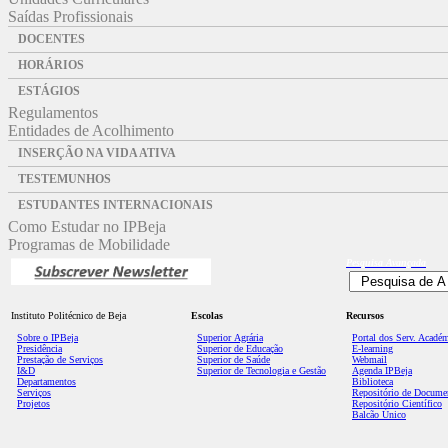
Saídas Profissionais
DOCENTES
HORÁRIOS
ESTÁGIOS
Regulamentos
Entidades de Acolhimento
INSERÇÃO NA VIDA ATIVA
TESTEMUNHOS
ESTUDANTES INTERNACIONAIS
Como Estudar no IPBeja
Programas de Mobilidade
Pesquisa
Avançada
Instituto Politécnico de Beja
Escolas
Recursos
Sobre o IPBeja
Superior
Agrária
Portal dos Serv. Acadé
Presidência
Superior de Educação
E-learning
Prestação de Serviços
Superior de Saúde
Webmail
I&D
Superior de Tecnologia e Gestão
Agenda IPBeja
Departamentos
Biblioteca
Serviços
Repositório de Docume
Projetos
Repositório Científico
Balcão Único