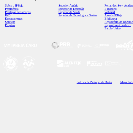
Sobre o IPBeja
Superior
Agrária
Portal dos Serv. Acadé
Presidência
Superior de Educação
E-learning
Prestação de Serviços
Superior de Saúde
Webmail
I&D
Superior de Tecnologia e Gestão
Agenda IPBeja
Departamentos
Biblioteca
Serviços
Repositório de Docume
Projetos
Repositório Científico
Balcão Único
Polí
tica de Proteção de Dados
Mapa do S