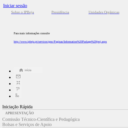
Iniciar sessão
Sobre o IPBeja
Presidência
Unidades Orgânicas
Para mais informações consulte
http://www.ipbeja.pt/servicos/gmc/Paginas/Information%20Package%20(en).aspx
Iniciação Rápida
APRESENTAÇÃO
Comissão Técnico-Científica e Pedagógica
Bolsas e Serviços de Apoio