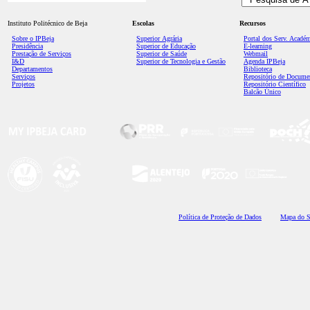
Instituto Politécnico de Beja
Escolas
Recursos
Sobre o IPBeja
Superior
Agrária
Portal dos Serv. Acadé
Presidência
Superior de Educação
E-learning
Prestação de Serviços
Superior de Saúde
Webmail
I&D
Superior de Tecnologia e Gestão
Agenda IPBeja
Departamentos
Biblioteca
Serviços
Repositório de Docume
Projetos
Repositório Científico
Balcão Único
Polí
tica de Proteção de Dados
Mapa do S