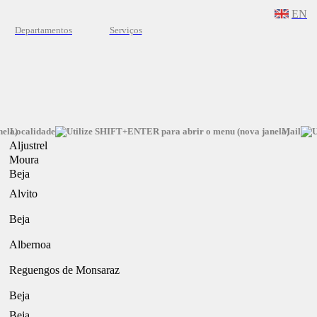
EN
Departamentos
Serviços
Localidade
Mail
Aljustrel
Moura
Beja
Alvito
Beja
Albernoa
Reguengos de Monsaraz
Beja
Beja