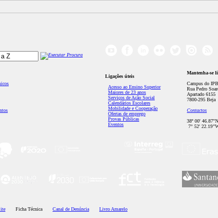
Mantenha-se l
Ligações úteis
micos
Campus do IPB
Acesso ao Ensino Superior
Rua Pedro Soar
Maiores de 23 anos
Apartado 6155
Serviços de Ação Social
7800-295 Beja
Calendários Escolares
Mobilidade e Cooperação
ntos
Contactos
Ofertas de emprego
Provas Públicas
38º 00' 46.87''
Eventos
7° 52' 22.19’'
ite
Ficha Técnica
Canal de Denúncia
Livro Amarelo