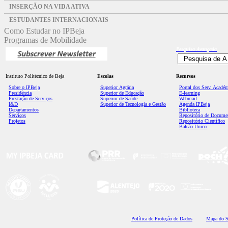
INSERÇÃO NA VIDA ATIVA
ESTUDANTES INTERNACIONAIS
Como Estudar no IPBeja
Programas de Mobilidade
Pesquisa
Avançada
Instituto Politécnico de Beja
Escolas
Recursos
Sobre o IPBeja
Superior
Agrária
Portal dos Serv. Acadé
Presidência
Superior de Educação
E-learning
Prestação de Serviços
Superior de Saúde
Webmail
I&D
Superior de Tecnologia e Gestão
Agenda IPBeja
Departamentos
Biblioteca
Serviços
Repositório de Docume
Projetos
Repositório Científico
Balcão Único
Polí
tica de Proteção de Dados
Mapa do S