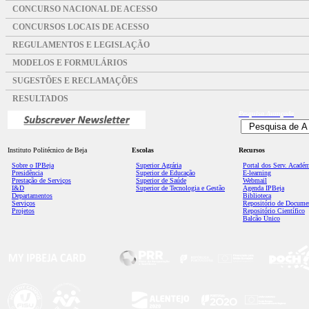
CONCURSO NACIONAL DE ACESSO
CONCURSOS LOCAIS DE ACESSO
REGULAMENTOS E LEGISLAÇÃO
MODELOS E FORMULÁRIOS
SUGESTÕES E RECLAMAÇÕES
RESULTADOS
Pesquisa
Avançada
Instituto Politécnico de Beja
Escolas
Recursos
Sobre o IPBeja
Superior
Agrária
Portal dos Serv. Acadé
Presidência
Superior de Educação
E-learning
Prestação de Serviços
Superior de Saúde
Webmail
I&D
Superior de Tecnologia e Gestão
Agenda IPBeja
Departamentos
Biblioteca
Serviços
Repositório de Docume
Projetos
Repositório Científico
Balcão Único