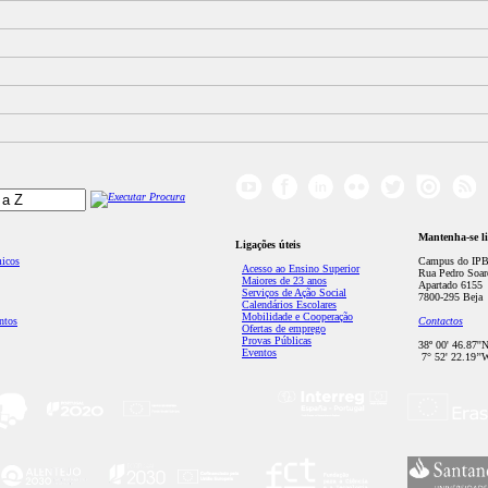
Mantenha-se l
Ligações úteis
micos
Campus do IPB
Acesso ao Ensino Superior
Rua Pedro Soar
Maiores de 23 anos
Apartado 6155
Serviços de Ação Social
7800-295 Beja
Calendários Escolares
Mobilidade e Cooperação
ntos
Contactos
Ofertas de emprego
Provas Públicas
38º 00' 46.87''
Eventos
7° 52' 22.19’'