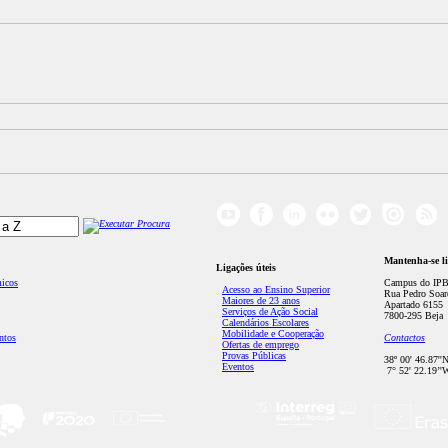
Mantenha-se l
Ligações úteis
micos
Campus do IPB
Acesso ao Ensino Superior
Rua Pedro Soar
Maiores de 23 anos
Apartado 6155
Serviços de Ação Social
7800-295 Beja
Calendários Escolares
Mobilidade e Cooperação
ntos
Contactos
Ofertas de emprego
Provas Públicas
38º 00' 46.87''
Eventos
7° 52' 22.19’'