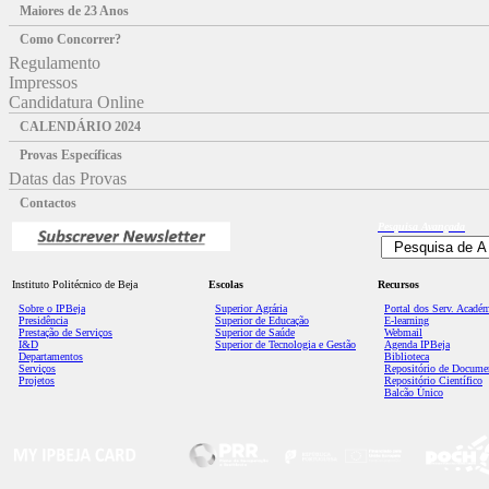
Maiores de 23 Anos
Como Concorrer?
Regulamento
Impressos
Candidatura Online
CALENDÁRIO 2024
Provas Específicas
Datas das Provas
Contactos
Pesquisa
Avançada
Instituto Politécnico de Beja
Escolas
Recursos
Sobre o IPBeja
Superior
Agrária
Portal dos Serv. Acadé
Presidência
Superior de Educação
E-learning
Prestação de Serviços
Superior de Saúde
Webmail
I&D
Superior de Tecnologia e Gestão
Agenda IPBeja
Departamentos
Biblioteca
Serviços
Repositório de Docume
Projetos
Repositório Científico
Balcão Único