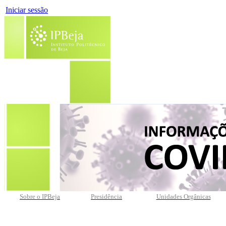
Iniciar sessão
Sobre o IPBeja
Presidência
Unidades Orgânicas