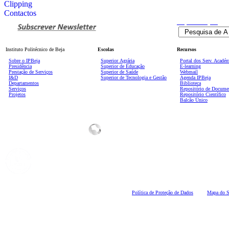
Clipping
Contactos
Pesquisa
Avançada
Instituto Politécnico de Beja
Escolas
Recursos
Sobre o IPBeja
Superior
Agrária
Portal dos Serv. Acadé
Presidência
Superior de Educação
E-learning
Prestação de Serviços
Superior de Saúde
Webmail
I&D
Superior de Tecnologia e Gestão
Agenda IPBeja
Departamentos
Biblioteca
Serviços
Repositório de Docume
Projetos
Repositório Científico
Balcão Único
Polí
tica de Proteção de Dados
Mapa do S