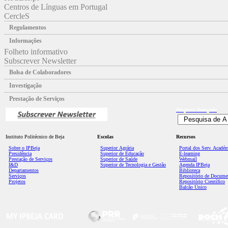
Centros de Línguas em Portugal
CercleS
Regulamentos
Informações
Folheto informativo
Subscrever Newsletter
Bolsa de Colaboradores
Investigação
Prestação de Serviços
Pesquisa
Avançada
Instituto Politécnico de Beja
Escolas
Recursos
Sobre o IPBeja
Superior
Agrária
Portal dos Serv. Acadé
Presidência
Superior de Educação
E-learning
Prestação de Serviços
Superior de Saúde
Webmail
I&D
Superior de Tecnologia e Gestão
Agenda IPBeja
Departamentos
Biblioteca
Serviços
Repositório de Docume
Projetos
Repositório Científico
Balcão Único