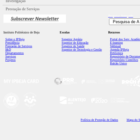
Investigação
Prestação de Serviços
Pesquisa
Avançada
Instituto Politécnico de Beja
Escolas
Recursos
Sobre o IPBeja
Superior
Agrária
Portal dos Serv. Acadé
Presidência
Superior de Educação
E-learning
Prestação de Serviços
Superior de Saúde
Webmail
I&D
Superior de Tecnologia e Gestão
Agenda IPBeja
Departamentos
Biblioteca
Serviços
Repositório de Docume
Projetos
Repositório Científico
Balcão Único
Polí
tica de Proteção de Dados
Mapa do S