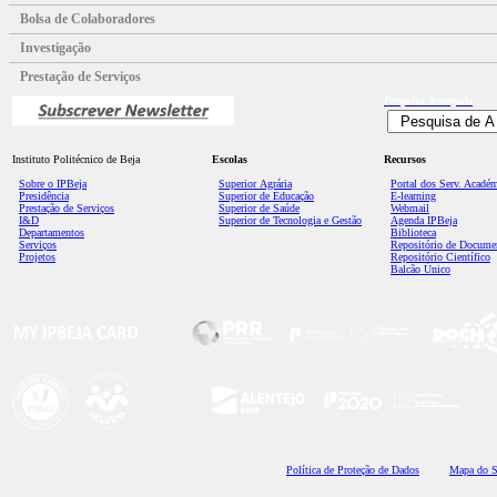
Bolsa de Colaboradores
Investigação
Prestação de Serviços
Pesquisa
Avançada
Instituto Politécnico de Beja
Escolas
Recursos
Sobre o IPBeja
Superior
Agrária
Portal dos Serv. Acadé
Presidência
Superior de Educação
E-learning
Prestação de Serviços
Superior de Saúde
Webmail
I&D
Superior de Tecnologia e Gestão
Agenda IPBeja
Departamentos
Biblioteca
Serviços
Repositório de Docume
Projetos
Repositório Científico
Balcão Único
Polí
tica de Proteção de Dados
Mapa do S