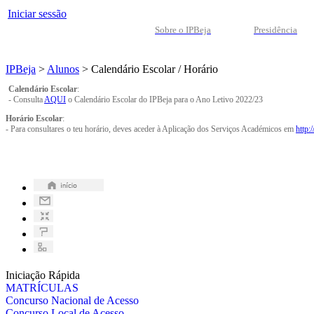
Iniciar sessão
Sobre o IPBeja
Presidência
IPBeja
>
Alunos
>
Calendário Escolar / Horário
Calendário Escolar
:
- Consulta
AQUI
o Calendário Escolar do IPBeja para o Ano Letivo 2022/23
Horário Escolar
:
- Para consultares o teu horário, deves aceder à Aplicação dos Serviços Académicos em
http:/
Iniciação Rápida
MATRÍCULAS
Concurso Nacional de Acesso
Concurso Local de Acesso