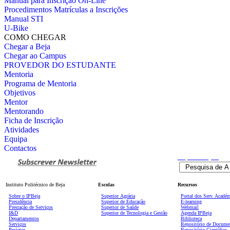
Manual para Inscrição On-Line
Procedimentos Matrículas a Inscrições
Manual STI
U-Bike
COMO CHEGAR
Chegar a Beja
Chegar ao Campus
PROVEDOR DO ESTUDANTE
Mentoria
Programa de Mentoria
Objetivos
Mentor
Mentorando
Ficha de Inscrição
Atividades
Equipa
Contactos
Pesquisa
Avançada
Instituto Politécnico de Beja
Escolas
Recursos
Sobre o IPBeja
Superior
Agrária
Portal dos Serv. Acadé
Presidência
Superior de Educação
E-learning
Prestação de Serviços
Superior de Saúde
Webmail
I&D
Superior de Tecnologia e Gestão
Agenda IPBeja
Departamentos
Biblioteca
Serviços
Repositório de Docume
Projetos
Repositório Científico