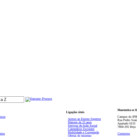
Mantenha-se l
Ligações úteis
micos
Campus do IPB
Acesso ao Ensino Superior
Rua Pedro Soar
Maiores de 23 anos
Apartado 6155
Serviços de Ação Social
7800-295 Beja
Calendários Escolares
Mobilidade e Cooperação
ntos
Contactos
Ofertas de emprego