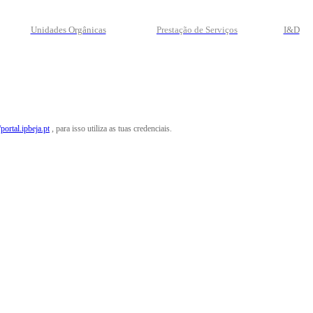
Unidades Orgânicas
Prestação
de
Serviços
I&D
/portal.ipbeja.pt
, para isso utiliza as tuas credenciais.