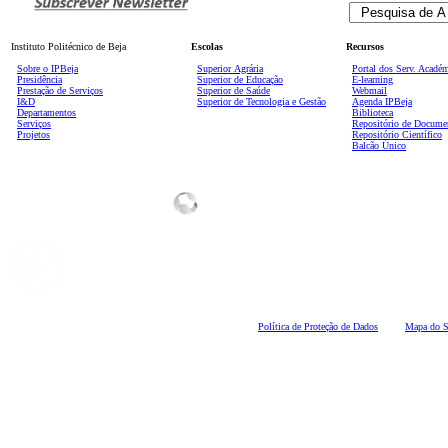
Instituto Politécnico de Beja
Escolas
Recursos
Sobre o IPBeja
Superior
Agrária
Portal dos Serv. Acadé
Presidência
Superior de Educação
E-learning
Prestação de Serviços
Superior de Saúde
Webmail
I&D
Superior de Tecnologia e Gestão
Agenda IPBeja
Departamentos
Biblioteca
Serviços
Repositório de Docume
Projetos
Repositório Científico
Balcão Único
Polí
tica de Proteção de Dados
Mapa do S