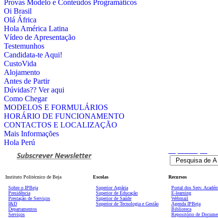
Provas Modelo e Conteúdos Programáticos
Oi Brasil
Olá África
Hola América Latina
Vídeo de Apresentação
Testemunhos
Candidata-te Aqui!
CustoVida
Alojamento
Antes de Partir
Dúvidas?? Ver aqui
Como Chegar
MODELOS E FORMULÁRIOS
HORÁRIO DE FUNCIONAMENTO
CONTACTOS E LOCALIZAÇÃO
Mais Informações
Hola Perú
Pesquisa
Avançada
Instituto Politécnico de Beja
Escolas
Recursos
Sobre o IPBeja
Superior
Agrária
Portal dos Serv. Acadé
Presidência
Superior de Educação
E-learning
Prestação de Serviços
Superior de Saúde
Webmail
I&D
Superior de Tecnologia e Gestão
Agenda IPBeja
Departamentos
Biblioteca
Serviços
Repositório de Docume