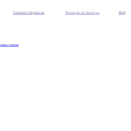
Unidades Orgânicas
Prestação
de
Serviços
I&D
ntejano.com/pt/