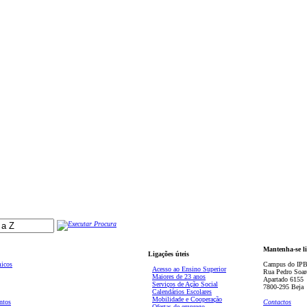
Mantenha-se l
Ligações úteis
micos
Campus do IPB
Acesso ao Ensino Superior
Rua Pedro Soar
Maiores de 23 anos
Apartado 6155
Serviços de Ação Social
7800-295 Beja
Calendários Escolares
Mobilidade e Cooperação
ntos
Contactos
Ofertas de emprego