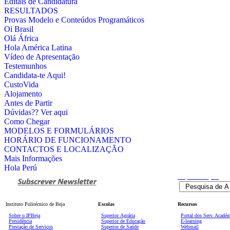
Editais de Candidatura
RESULTADOS
Provas Modelo e Conteúdos Programáticos
Oi Brasil
Olá África
Hola América Latina
Vídeo de Apresentação
Testemunhos
Candidata-te Aqui!
CustoVida
Alojamento
Antes de Partir
Dúvidas?? Ver aqui
Como Chegar
MODELOS E FORMULÁRIOS
HORÁRIO DE FUNCIONAMENTO
CONTACTOS E LOCALIZAÇÃO
Mais Informações
Hola Perú
Pesquisa
Avançada
Instituto Politécnico de Beja
Escolas
Recursos
Sobre o IPBeja
Superior
Agrária
Portal dos Serv. Acadé
Presidência
Superior de Educação
E-learning
Prestação de Serviços
Superior de Saúde
Webmail