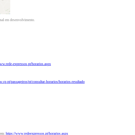
ional em desenvolvimento.
www.rede-expressos.pt/horarios.aspx
w.cp.pt/passageiros/pt/consultar-horarios/horarios-resultado
 em:
https://www.redeexpressos.pt/horarios.aspx