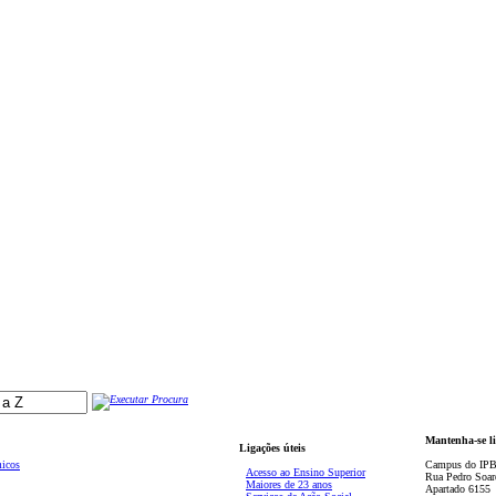
Mantenha-se l
Ligações úteis
micos
Campus do IPB
Acesso ao Ensino Superior
Rua Pedro Soar
Maiores de 23 anos
Apartado 6155